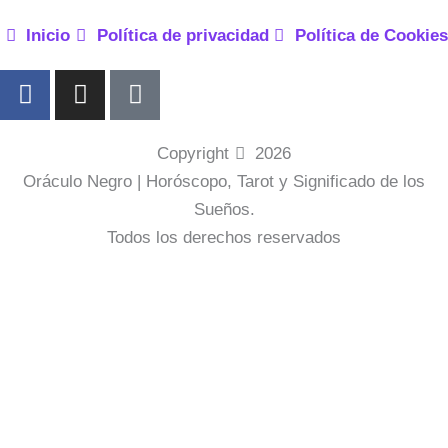
Inicio
Política de privacidad
Política de Cookies
F
I
P
a
n
i
c
s
n
e
t
t
Copyright
2026
b
a
e
Oráculo Negro | Horóscopo, Tarot y Significado de los
o
g
r
Sueños.
o
r
e
Todos los derechos reservados
k
a
s
-
m
t
f
-
p