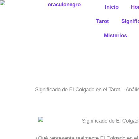
Ir
Inicio
Ho
al
contenido
Tarot
Signif
Misterios
Significado de El Colgado en el Tarot – Análi
¿Qué representa realmente El Colgado en el