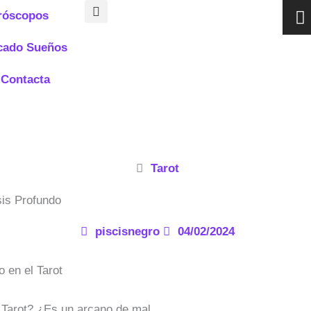
I
róscopos
n
s
icado Sueños
t
a
Contacta
g
r
a
Tarot
sis Profundo
piscisnegro
04/02/2024
 Tarot? ¿Es un arcano de mal