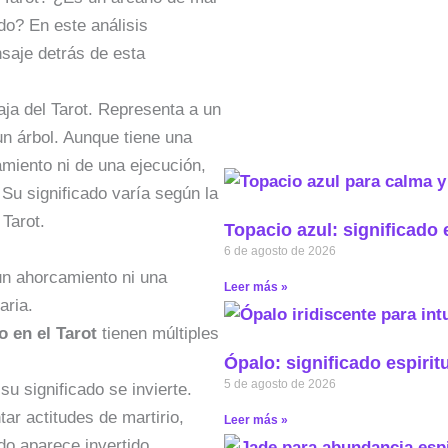
do? En este análisis
saje detrás de esta
aja del Tarot. Representa a un
n árbol. Aunque tiene una
amiento ni de una ejecución,
Su significado varía según la
 Tarot.
Topacio azul: significado 
6 de agosto de 2026
un ahorcamiento ni una
Leer más »
aria.
 en el Tarot
tienen múltiples
Ópalo: significado espirit
5 de agosto de 2026
u significado se invierte.
ar actitudes de martirio,
Leer más »
do aparece invertido.