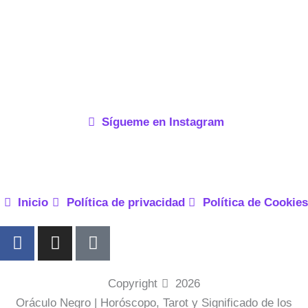
Sígueme en Instagram
Inicio
Política de privacidad
Política de Cookies
F
I
P
a
n
i
c
s
n
e
t
t
Copyright
2026
b
a
e
Oráculo Negro | Horóscopo, Tarot y Significado de los