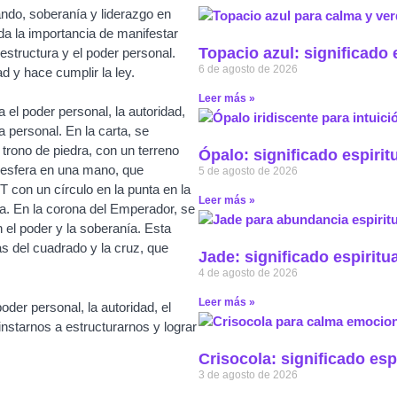
ndo, soberanía y liderazgo en
da la importancia de manifestar
Topacio azul: significado 
 estructura y el poder personal.
6 de agosto de 2026
d y hace cumplir la ley.
Leer más »
 el poder personal, la autoridad,
ía personal. En la carta, se
rono de piedra, con un terreno
Ópalo: significado espirit
 esfera en una mano, que
5 de agosto de 2026
T con un círculo en la punta en la
Leer más »
ta. En la corona del Emperador, se
 el poder y la soberanía. Esta
s del cuadrado y la cruz, que
Jade: significado espiritu
4 de agosto de 2026
Leer más »
der personal, la autoridad, el
 instarnos a estructurarnos y lograr
Crisocola: significado esp
3 de agosto de 2026