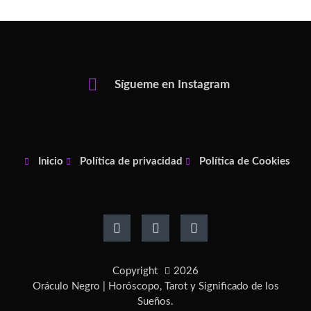
Sígueme en Instagram
Inicio
Política de privacidad
Política de Cookies
F
I
P
a
n
i
c
s
n
e
t
t
b
a
e
o
g
r
Copyright
2026
o
r
e
k
a
s
Oráculo Negro | Horóscopo, Tarot y Significado de los
-
m
t
Sueños.
f
-