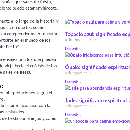
de
soñar que sales de fiesta
,
ciente puede estar enviándote.
nte a lo largo de la historia, y
os creen que los sueños
s a comprender mejor nuestra
Topacio azul: significado esp
6 de agosto de 2026
entrarte en el mundo de los
de fiesta
?
Leer más »
s mensajes ocultos que pueden
 viaje hacia el análisis de los
Ópalo: significado espiritual
 sales de fiesta.
5 de agosto de 2026
Leer más »
a:
es interpretaciones según el
ño.
Jade: significado espiritual
de estar relacionado con la
4 de agosto de 2026
las amistades.
Leer más »
s de fiesta con amigos y cómo