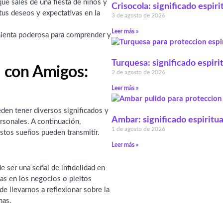
ue sales de una fiesta de niños y
Crisocola: significado espiri
us deseos y expectativas en la
3 de agosto de 2026
Leer más »
amienta poderosa para comprender y
Turquesa: significado espiri
a con Amigos:
2 de agosto de 2026
Leer más »
den tener diversos significados y
Ambar: significado espiritua
ersonales. A continuación,
1 de agosto de 2026
stos sueños pueden transmitir.
Leer más »
e ser una señal de infidelidad en
as en los negocios o pleitos
 llevarnos a reflexionar sobre la
mas.